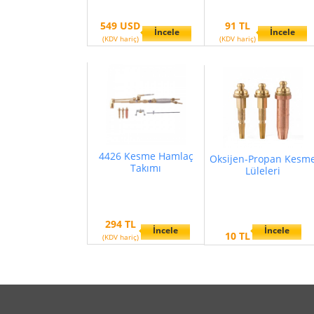
549 USD
91 TL
İncele
İncele
(KDV hariç)
(KDV hariç)
4426 Kesme Hamlaç
Oksijen-Propan Kesm
Takımı
Lüleleri
294 TL
İncele
İncele
10 TL
(KDV hariç)